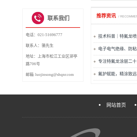
1
理
粘处理
2
3
4
推荐资讯
/ RECOMME
联系我们
电话：021-51696777
技术科普｜特氟龙喷
联系人：骆先生
电子电气绝缘、防粘
地址：上海市松江工业区泖亭
专注特氟龙涂层二十
路706号
氟护赋能，精涂致远
邮箱: luojinsong@shqnr.com
网站首页