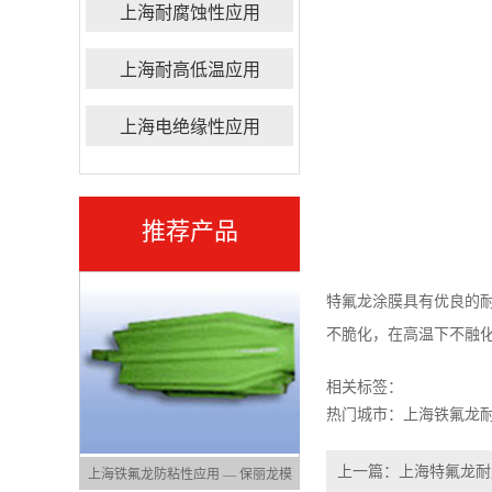
上海耐腐蚀性应用
上海耐高低温应用
上海电绝缘性应用
推荐产品
特氟龙
涂膜具有优良的耐
不脆化，在高温下不融
相关标签：
热门城市：
上海铁氟龙
上一篇：
上海特氟龙耐
— 碾米机罩板
上海铁氟龙防粘性应用 — 保丽龙模
上海铁氟龙防粘性应用 — 导弹