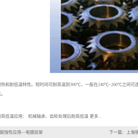
热和耐低温特性。短时间可耐高温到300℃，一般在240℃~260℃之
化。
耐高低温应用： 机械轴承、齿轮处理后耐高低温
更多...
腐蚀性应用—电镀挂架
下一篇：
上海
芯模防
上海铁氟龙防粘性应用 — 帽模