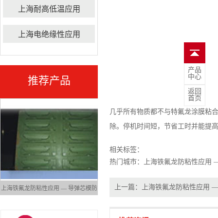
上海耐高低温应用
上海电绝缘性应用
产品
中心
推荐产品
返回
首页
几乎所有物质都不与
特氟龙
涂膜粘
除。停机时间短，节省
相关标签：
热门城市：
上海铁氟龙防粘性应用 
上一篇：
上海铁氟龙防粘性应用 —
弹芯模防
上海铁氟龙防粘性应用 — 帽模
1
2
3