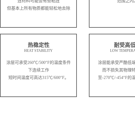
连材料可能会有些粘连
范围之内
但基本上所有物质都能轻松地去除
热稳定性
耐受高
HEAT STABILITY
LOW TEMPER
涂层可承受260℃/500°F的温度条件
涂层能承受严酷低
下连续工作
而不损失其物理
短时间温度可高达315℃/600°F。
至-270℃/-454°