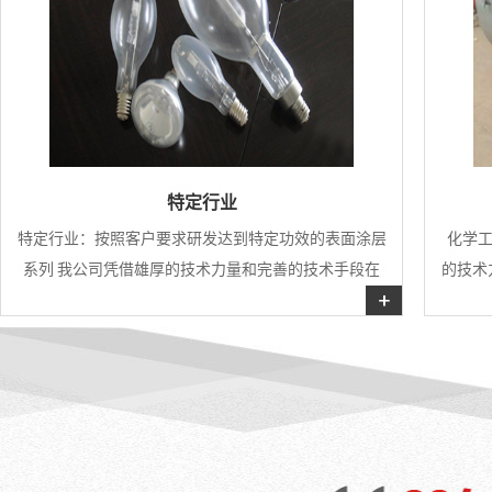
特定行业
特定行业：按照客户要求研发达到特定功效的表面涂层
化学工
系列 我公司凭借雄厚的技术力量和完善的技术手段在
的技术
几乎所有形状和大小的产品上进行表面处理，涂层可做
产品上
到5-2000μm之间不同等级的厚度，不断满足客户对表
等
面处理的需求。