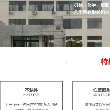
特
不粘性
低摩擦
NON-STICK
ANTI-FRICT
几乎没有一种固体物质能永久地粘
摩擦系数通常在0.0